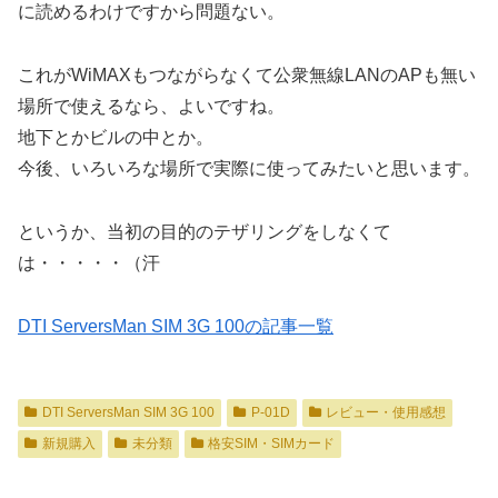
に読めるわけですから問題ない。
これがWiMAXもつながらなくて公衆無線LANのAPも無い
場所で使えるなら、よいですね。
地下とかビルの中とか。
今後、いろいろな場所で実際に使ってみたいと思います。
というか、当初の目的のテザリングをしなくて
は・・・・・（汗
DTI ServersMan SIM 3G 100の記事一覧
DTI ServersMan SIM 3G 100
P-01D
レビュー・使用感想
新規購入
未分類
格安SIM・SIMカード