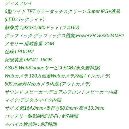
ディスプレイ
6型ワイド TFTカラータッチスクリーン Super IPS+液晶
(LEDバックライト)
解像度 1,920×1,080ドット (フルHD)
グラフィック グラフィックス機能:PowerVR SGX544MP2
メモリー 搭載容量 :2GB
仕様:LPDDR2
記憶装置 eMMC :16GB
ASUS WebStorageサービス:5GB (永久無料版)
Webカメラ 120万画素Webカメラ内蔵 (インカメラ)
800万画素Webカメラ内蔵 (アウトカメラ)
サウンド スピーカー:デュアルフロントスピーカー内蔵
マイク:デジタルマイク内蔵
サイズ 幅164.8mm×奥行き88.8mm×高さ10.3mm
バッテリー駆動時間 Wi-Fi : 約7時間
モバイル通信時 : 約7時間