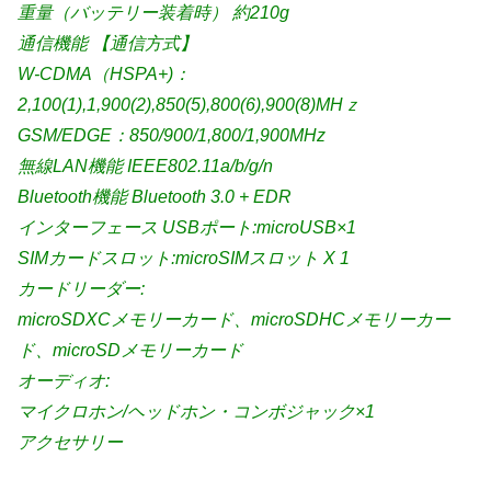
重量（バッテリー装着時） 約210g
通信機能 【通信方式】
W-CDMA（HSPA+)：
2,100(1),1,900(2),850(5),800(6),900(8)MHｚ
GSM/EDGE：850/900/1,800/1,900MHz
無線LAN機能 IEEE802.11a/b/g/n
Bluetooth機能 Bluetooth 3.0 + EDR
インターフェース USBポート:microUSB×1
SIMカードスロット:microSIMスロット X 1
カードリーダー:
microSDXCメモリーカード、microSDHCメモリーカー
ド、microSDメモリーカード
オーディオ:
マイクロホン/ヘッドホン・コンボジャック×1
アクセサリー