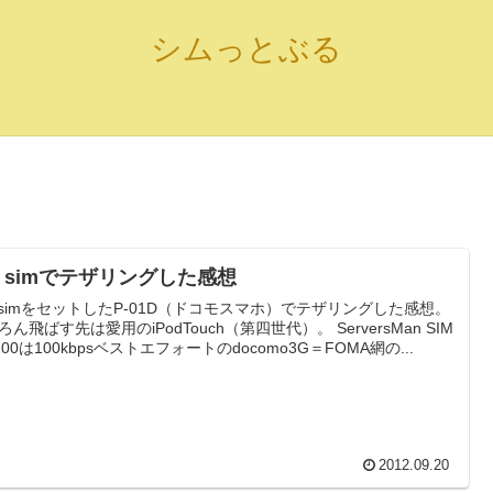
シムっとぶる
I simでテザリングした感想
I simをセットしたP-01D（ドコモスマホ）でテザリングした感想。
ろん飛ばす先は愛用のiPodTouch（第四世代）。 ServersMan SIM
 100は100kbpsベストエフォートのdocomo3G＝FOMA網の...
2012.09.20