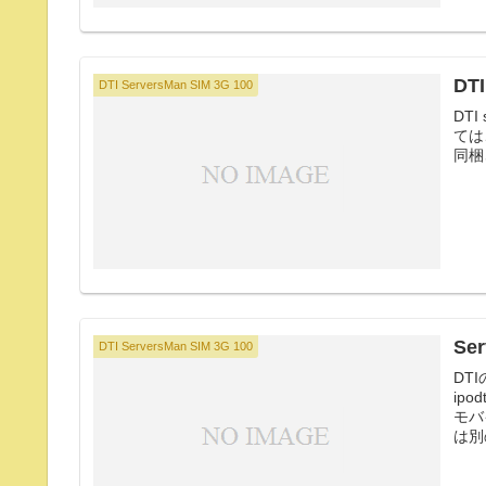
DT
DTI ServersMan SIM 3G 100
DT
ては
同梱
Se
DTI ServersMan SIM 3G 100
DT
ip
モバ
は別