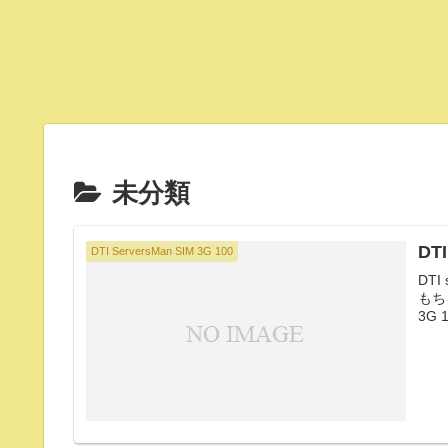
未分類
DT
DTI ServersMan SIM 3G 100
DT
もち
3G