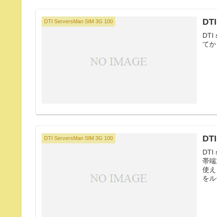
DT
DTI ServersMan SIM 3G 100
DT
てか
DT
DTI ServersMan SIM 3G 100
DT
帯端
使え
をル