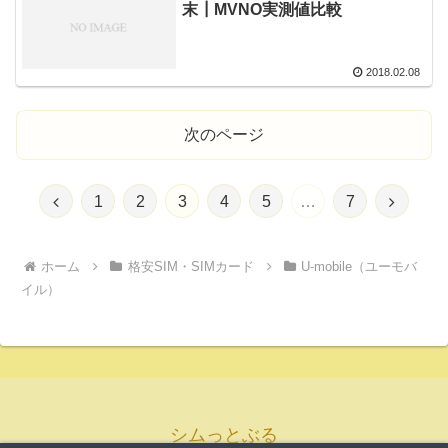
末┃MVNO実測値比較
2018.02.08
次のページ
前
次
1
2
3
4
5
…
7
へ
へ
ホーム
格安SIM・SIMカード
U-mobile（ユーモバ
イル）
シムっとぶる